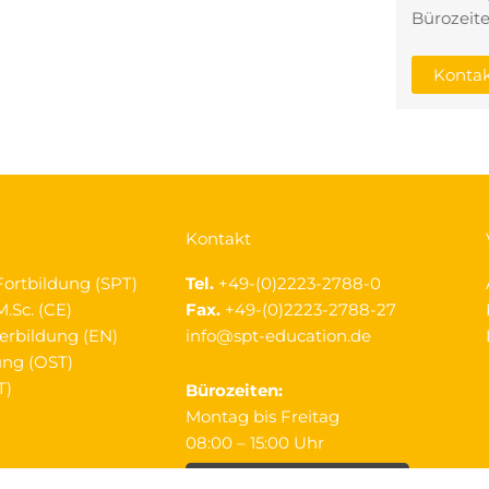
Bürozeite
Kontak
Kontakt
Fortbildung (SPT)
Tel.
+49-(0)2223-2788-0
.Sc. (CE)
Fax.
+49-(0)2223-2788-27
erbildung (EN)
info@spt-education.de
ung (OST)
T)
Bürozeiten:
Montag bis Freitag
08:00 – 15:00 Uhr
Zum Kontaktformular