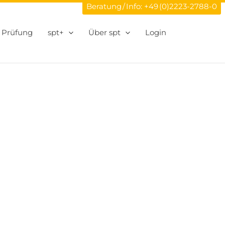
Beratung / Info:
+49 (0)2223-2788-0
Prüfung
spt+
Über spt
Login