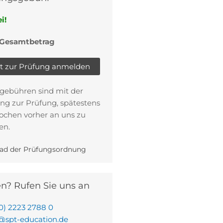
i!
 Gesamtbetrag
zt zur Prüfung anmelden
gebühren sind mit der
g zur Prüfung, spätestens
ochen vorher an uns zu
en.
ad der Prüfungsordnung
n? Rufen Sie uns an
0) 2223 2788 0
@spt-education.de