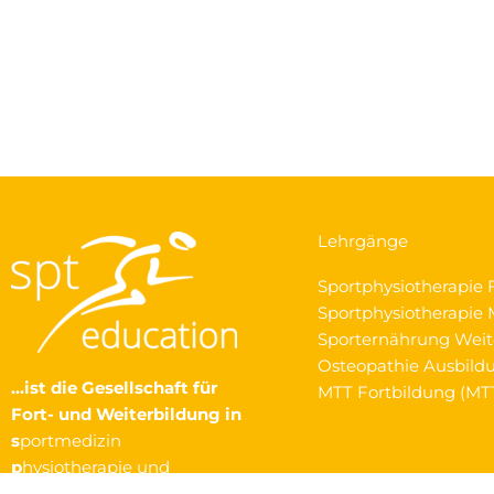
Lehrgänge
Sportphysiotherapie 
Sportphysiotherapie M
Sporternährung Weit
Osteopathie Ausbild
…ist die Gesellschaft
für
MTT Fortbildung (MT
Fort- und Weiterbildung in
s
portmedizin
p
hysiotherapie und
t
rainingswissenschaften.