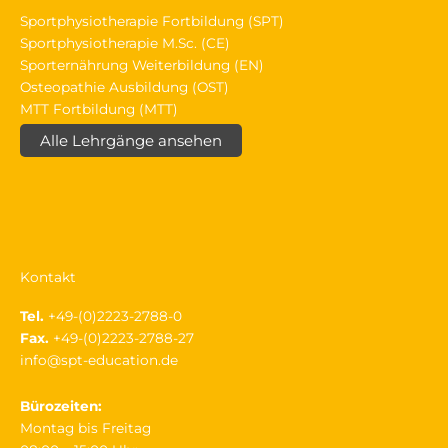
herapi
ng
Sportphysiotherapie Fortbildung (SPT)
e
un
Sportphysiotherapie M.Sc. (CE)
(Diagn
int
Sporternährung Weiterbildung (EN)
ostik,
v, 
Osteopathie Ausbildung (OST)
Traini
es
MTT Fortbildung (MTT)
ngsleh
sic
re,
def
Alle Lehrgänge ansehen
Physio
iv
logie,
ge
Rehap
nt
rozess
ich
e,
wü
Psych
es
Kontakt
ologie,
ge
etc.).
SO
Tel.
+49-(0)2223-2788-0
Die
wi
Fax.
+49-(0)2223-2788-27
Dozen
r
info@spt-education.de
ten
ma
verfol
en
Bürozeiten:
gen
Montag bis Freitag
allesa