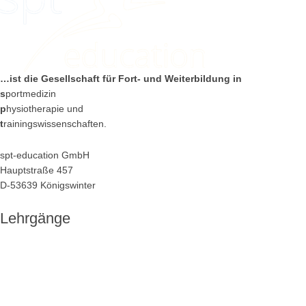
…ist die Gesellschaft
für Fort- und Weiterbildung in
s
portmedizin
p
hysiotherapie und
t
rainingswissenschaften.
spt-education GmbH
Hauptstraße 457
D-53639 Königswinter
Lehrgänge
Sportphysiotherapie Fortbildung (SPT)
Sportphysiotherapie M.Sc. (CE)
Sporternährung Weiterbildung (EN)
Osteopathie Ausbildung (OST)
MTT Fortbildung (MTT)