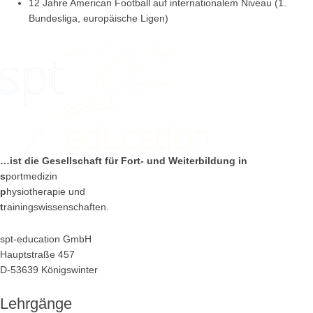
12 Jahre American Football auf internationalem Niveau (1.
Bundesliga, europäische Ligen)
…ist die Gesellschaft
für Fort- und Weiterbildung in
s
portmedizin
p
hysiotherapie und
t
rainingswissenschaften.
spt-education GmbH
Hauptstraße 457
D-53639 Königswinter
Lehrgänge