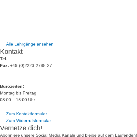
Sportphysiotherapie Fortbildung (SPT)
Sportphysiotherapie M.Sc. (CE)
Sporternährung Weiterbildung (EN)
Osteopathie Ausbildung (OST)
MTT Fortbildung (MTT)
Alle Lehrgänge ansehen
Kontakt
Tel.
+49-(0)2223-2788-0
Fax.
+49-(0)2223-2788-27
info@spt-education.de
Bürozeiten:
Montag bis Freitag
08:00 – 15:00 Uhr
Zum Kontaktformular
Zum Widerrufsformular
Vernetze dich!
Abonniere unsere Social Media Kanäle und bleibe auf dem Laufenden!