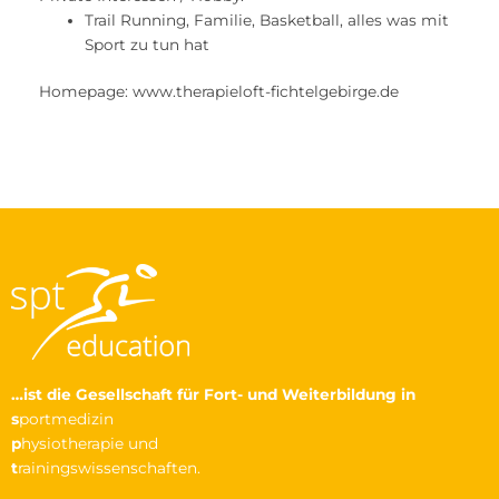
Trail Running, Familie, Basketball, alles was mit
Sport zu tun hat
Homepage: www.therapieloft-fichtelgebirge.de
…ist die Gesellschaft
für Fort- und Weiterbildung in
s
portmedizin
p
hysiotherapie und
t
rainingswissenschaften.