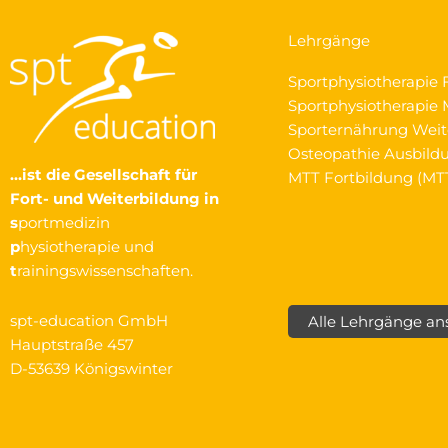
Lehrgänge
Sportphysiotherapie 
Sportphysiotherapie M
Sporternährung Weit
Osteopathie Ausbild
…ist die Gesellschaft
für
MTT Fortbildung (MT
Fort- und Weiterbildung in
s
portmedizin
p
hysiotherapie und
t
rainingswissenschaften.
spt-education GmbH
Alle Lehrgänge a
Hauptstraße 457
D-53639 Königswinter