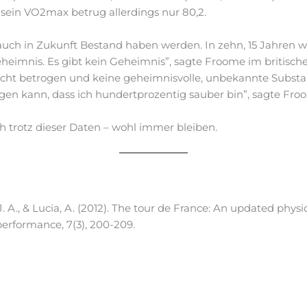
 sein VO2max betrug allerdings nur 80,2.
 auch in Zukunft Bestand haben werden. In zehn, 15 Jahren 
eheimnis. Es gibt kein Geheimnis”, sagte Froome im britisc
icht betrogen und keine geheimnisvolle, unbekannte Subst
gen kann, dass ich hundertprozentig sauber bin”, sagte Fro
ch trotz dieser Daten – wohl immer bleiben.
 J. A., & Lucia, A. (2012). The tour de France: An updated physi
performance, 7(3), 200-209.