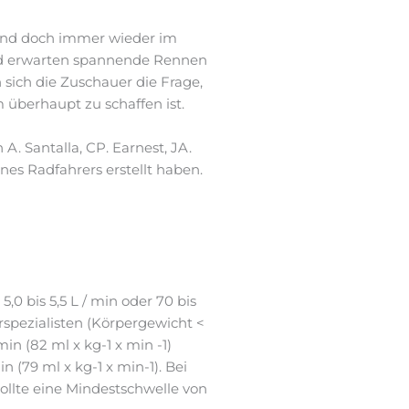
el und doch immer wieder im
und erwarten spannende Rennen
sich die Zuschauer die Frage,
überhaupt zu schaffen ist.
A. Santalla, CP. Earnest, JA.
ines Radfahrers erstellt haben.
 bis 5,5 L / min oder 70 bis
erspezialisten (Körpergewicht <
min (82 ml x kg-1 x min -1)
n (79 ml x kg-1 x min-1). Bei
ollte eine Mindestschwelle von