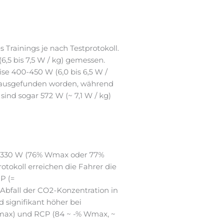
Trainings je nach Testprotokoll.
5 bis 7,5 W / kg) gemessen.
se 400-450 W (6,0 bis 6,5 W /
 herausgefunden worden, während
ind sogar 572 W (~ 7,1 W / kg)
 ~ 330 W (76% Wmax oder 77%
koll erreichen die Fahrer die
P (=
 Abfall der CO2-Konzentration in
 signifikant höher bei
O2max) und RCP (84 ~ -% Wmax, ~