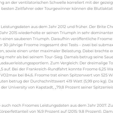
g an der ventilatorischen Schwelle korreliert mit der geze
e besten Zeitfahrer oder Tourgewinner können die Blutlaktat
n Leistungsdaten aus dem Jahr 2012 und früher. Der Brite C
 Jahr 2015 wiederholte er seinen Triumph in sehr dominanter
 einen sauberen Triumph. Daraufhin veröffentliche Froome
er 30-jährige Froome insgesamt drei Tests – zwei bei submax
, sowie einen unter maximaler Belastung. Dabei brachte er
 kg mehr als bei seinem Tour-Sieg. Damals betrug seine Sau
 Ausdauerleistungssportlern. Zum Vergleich: Der dreimalige 
2,5 auf. Bei der Frankreich-Rundfahrt konnte Froome 6,25 
n VO2max bei 84,6. Froome trat einen Spitzenwert von 525 Watt
en betrug der Durchschnittswert 419 Watt (5,99 pro kg). Da
er University von Kapstadt, „79,8 Prozent seiner Spitzenleistu
ire auch noch Froomes Leistungsdaten aus dem Jahr 2007. Zu
rperfettanteil von 16,9 Prozent auf (2015: 9,8 Prozent). Dama