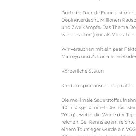
Doch die Tour de France ist mehr
Dopingverdacht. Millionen Rads
und Zweikämpfe. Das Thema Dopin
wie diese Tort(o)ur als Mensch 
Wir versuchen mit ein paar Fakte
Marroyo und A. Lucia eine Studie v
Körperliche Statur:
Kardiorespiratorische Kapazität:
Die maximale Sauerstoffaufnahme
80ml x kg-1 x min–1. Die höchste
70 kg) , wobei die Werte der Top-1
reichen. Bei Rennsiegern reichte d
einem Toursieger wurde ein VO2m