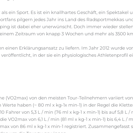
 als ein Sport. Es ist ein knallhartes Geschäft, ein Spektak
portfans pilgern jedes Jahr ins Land des Radsportmekkas 
g ist dabei eher unerwünscht. Doch immer wieder stellen 
in einem Zeitraum von knapp 3 Wochen und mehr als 3500 km 
n einen Erklärungsansatz zu liefern. Im Jahr 2012 wurde von 
eröffentlicht, in der sie ein physiologisches Athletenprofil e
 (VO2max) von den meisten Tour-Teilnehmern variiert von 5,0
n Werte haben (~ 80 ml x kg-1x min-1) in der Regel die Klett
0 Fahrer von 5,3 L / min (76 ml x kg-1 x min-1) bis auf 5,8 L / 
ie VO2max von 6,1 L / min (81 ml x kg-1 x min-1) bis 6,4 L / mi
ax von 86 ml x kg-1 x min-1 registriert. Zusammengefasst s