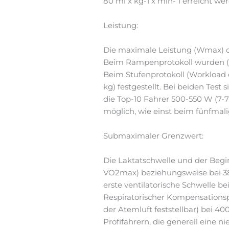
80 ml x kg-1 x min- 1 erreicht w
Leistung:
Die maximale Leistung (Wmax) die
Beim Rampenprotokoll wurden (W
Beim Stufenprotokoll (Workload 
kg) festgestellt. Bei beiden Tes
die Top-10 Fahrer 500-550 W (7-7
möglich, wie einst beim fünfmal
Submaximaler Grenzwert:
Die Laktatschwelle und der Beg
VO2max) beziehungsweise bei 38
erste ventilatorische Schwelle
Respiratorischer Kompensationsp
der Atemluft feststellbar) bei 
Profifahrern, die generell eine 