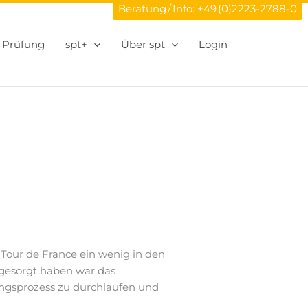
Beratung / Info:
+49 (0)2223-2788-0
Prüfung
spt+
Über spt
Login
. Tour de France ein wenig in den
 gesorgt haben war das
ungsprozess zu durchlaufen und