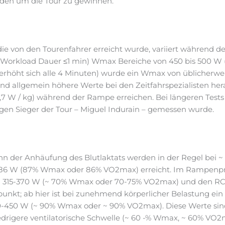
erden um die Tour zu gewinnen.
 von den Tourenfahrer erreicht wurde, variiert während des 
orkload Dauer ≤1 min) Wmax Bereiche von 450 bis 500 W (6,
erhöht sich alle 4 Minuten) wurde ein Wmax von üblicherwei
t sind allgemein höhere Werte bei den Zeitfahrspezialisten
,7 W / kg) während der Rampe erreichen. Bei längeren Tests s
igen Sieger der Tour – Miguel Indurain – gemessen wurde.
inn der Anhäufung des Blutlaktats werden in der Regel bei
6 W (87% Wmax oder 86% VO2max) erreicht. Im Rampenproto
 bei 315-370 W (~ 70% Wmax oder 70-75% VO2max) und den RC
unkt; ab hier ist bei zunehmend körperlicher Belastung ein
400-450 W (~ 90% Wmax oder ~ 90% VO2max). Diese Werte sind
niedrigere ventilatorische Schwelle (~ 60 -% Wmax, ~ 60% V