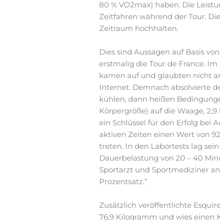
80 % VO2max) haben. Die Leistun
Zeitfahren während der Tour. Di
Zeitraum hochhalten.
Dies sind Aussagen auf Basis vo
erstmalig die Tour de France. Im
kamen auf und glaubten nicht an
Internet. Demnach absolvierte d
kühlen, dann heißen Bedingungen
Körpergröße) auf die Waage, 2,9
ein Schlüssel für den Erfolg bei
aktiven Zeiten einen Wert von 9
treten. In den Labortests lag sei
Dauerbelastung von 20 – 40 Minut
Sportarzt und Sportmediziner an d
Prozentsatz.”
Zusätzlich veröffentlichte Esqu
76,9 Kilogramm und wies einen Kö