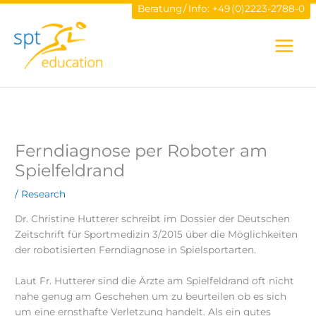
Zum
Beratung / Info:
+49 (0)2223-2788-0
Inhalt
springen
Ferndiagnose per Roboter am
Spielfeldrand
/
Research
Dr. Christine Hutterer schreibt im Dossier der Deutschen
Zeitschrift für Sportmedizin 3/2015 über die Möglichkeiten
der robotisierten Ferndiagnose in Spielsportarten.
Laut Fr. Hutterer sind die Ärzte am Spielfeldrand oft nicht
nahe genug am Geschehen um zu beurteilen ob es sich
um eine ernsthafte Verletzung handelt. Als ein gutes