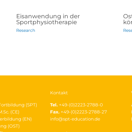
Eisanwendung in der
Os
Sportphysiotherapie
kör
Research
Res
Kontakt
Fortbildung (SPT)
Tel.
+49-(0)2223-2788-0
.Sc. (CE)
Fax.
+49-(0)2223-2788-27
erbildung (EN)
info@spt-education.de
ung (OST)