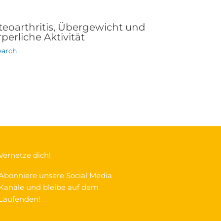
teoarthritis, Übergewicht und
perliche Aktivität
earch
Vernetze dich!
Abonniere unsere Social Media
Kanäle und bleibe auf dem
Laufenden!