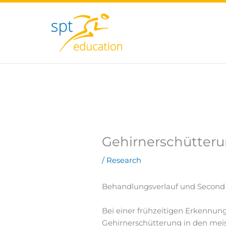
Zum
Inhalt
springen
Gehirnerschütterun
/
Research
Behandlungsverlauf und Second
Bei einer frühzeitigen Erkennun
Gehirnerschütterung in den meist