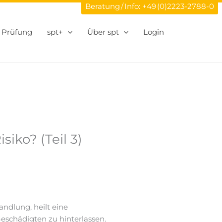
Beratung / Info:
+49 (0)2223-2788-0
Prüfung
spt+
Über spt
Login
iko? (Teil 3)
ndlung, heilt eine
Geschädigten zu hinterlassen.