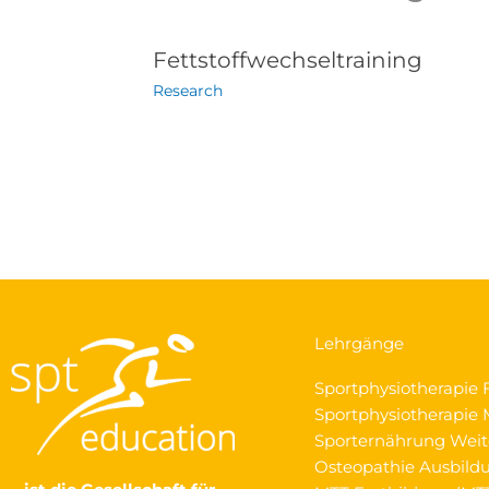
Fettstoffwechseltraining
Research
Lehrgänge
Sportphysiotherapie 
Sportphysiotherapie M
Sporternährung Weit
Osteopathie Ausbild