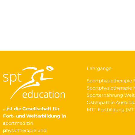
Lehrgänge
Sportphysiotherapie 
Sportphysiotherapie M
Sporternährung Weit
Osteopathie Ausbild
…ist die Gesellschaft
für
MTT Fortbildung (MT
Fort- und Weiterbildung in
s
portmedizin
p
hysiotherapie und