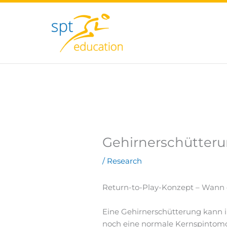
Zum
Inhalt
springen
Gehirnerschütterun
/
Research
Return-to-Play-Konzept – Wann 
Eine Gehirnerschütterung kann 
noch eine normale Kernspintomog