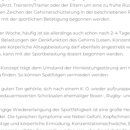
/Arzt, Trainerin/Trainer oder der Eltern um eine zu frühe Rü
ren Zeichen der Gehirnerschütterung in der beschriebenen 
r mit der sportlichen Betätigung begonnen werden.
ner Woche, häufig ist sie allerdings auch schon nach 2-4 Ta
e Belastungen der Denkfunktion des Gehirns (Lesen, Konzen
le körperliche Alltagsbelastung darf ebenfalls angestrebt 
, kann mit der Sportbelastung dosiert begonnen werden.
-Konzept trägt dem Umstand der Hirnleistungsstörung am 
finden. So können Spätfolgen vermieden werden.
um guten Ton gehörte, sich nach einem K. O. wieder aufzurappe
 bedauernswerten Schicksalen ehemaliger Boxer-, Rugby- und
ngige Wiedererlangung der Sportfähigkeit ist eine große Her
lder. Die typischen Symptome wie Nebel-Gefühl, Kopfschmer
eistige und körperliche Ermüdung, Konzentrationsschwäche, 