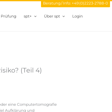
Beratung / Info:
+49 (0)2223-2788-0
Prüfung
spt+
Über spt
Login
iko? (Teil 4)
weder eine Computertomografie
iel Aufklärung und