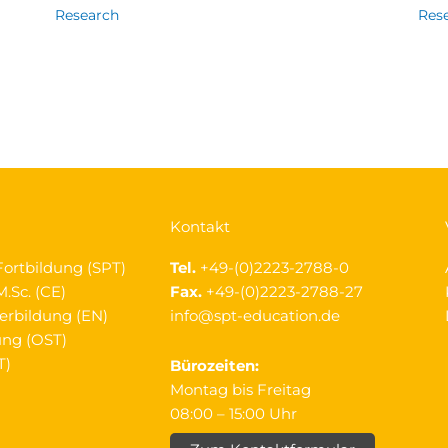
Research
Res
Kontakt
Fortbildung (SPT)
Tel.
+49-(0)2223-2788-0
.Sc. (CE)
Fax.
+49-(0)2223-2788-27
erbildung (EN)
info@spt-education.de
ung (OST)
T)
Bürozeiten:
Montag bis Freitag
08:00 – 15:00 Uhr