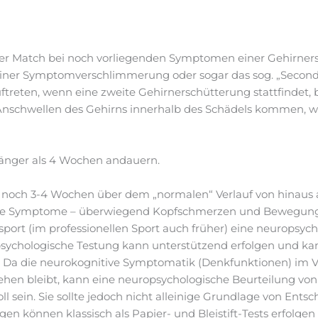
er Match bei noch vorliegenden Symptomen einer Gehirners
 einer Symptomverschlimmerung oder sogar das sog. „Secon
uftreten, wenn eine zweite Gehirnerschütterung stattfindet, b
Anschwellen des Gehirns innerhalb des Schädels kommen, wa
länger als 4 Wochen andauern.
noch 3-4 Wochen über dem „normalen“ Verlauf von hinaus 
ante Symptome – überwiegend Kopfschmerzen und Bewegungs
tsport (im professionellen Sport auch früher) eine neuropsy
opsychologische Testung kann unterstützend erfolgen und ka
. Da die neurokognitive Symptomatik (Denkfunktionen) im Ve
hen bleibt, kann eine neuropsychologische Beurteilung von
l sein. Sie sollte jedoch nicht alleinige Grundlage von Ents
n können klassisch als Papier- und Bleistift-Tests erfolgen