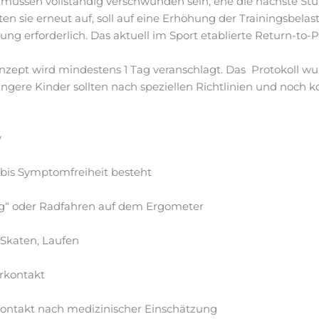
 müssen vollständig verschwunden sein, ehe die nächste Stuf
n sie erneut auf, soll auf eine Erhöhung der Trainingsbelas
ng erforderlich. Das aktuell im Sport etablierte Return-to-P
nzept wird mindestens 1 Tag veranschlagt. Das Protokoll wu
üngere Kinder sollten nach speziellen Richtlinien und noch k
y
 bis Symptomfreiheit besteht
king“ oder Radfahren auf dem Ergometer
e Skaten, Laufen
rkontakt
kontakt nach medizinischer Einschätzung