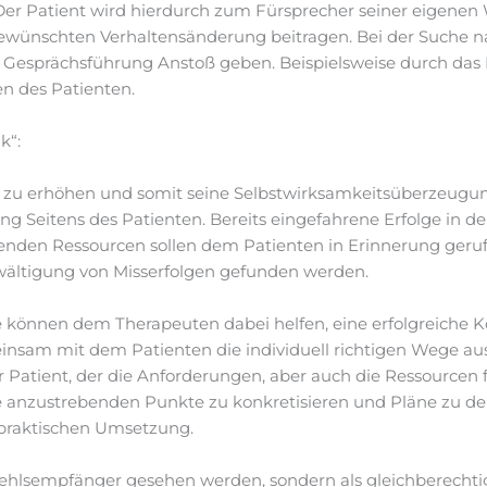
 Der Patient wird hierdurch zum Fürsprecher seiner eigene
gewünschten Verhaltensänderung beitragen. Bei der Suche 
 Gesprächsführung Anstoß geben. Beispielsweise durch das 
en des Patienten.
k“:
 zu erhöhen und somit seine Selbstwirksamkeitsüberzeugung
 Seitens des Patienten. Bereits eingefahrene Erfolge in d
henden Ressourcen sollen dem Patienten in Erinnerung geru
wältigung von Misserfolgen gefunden werden.
te können dem Therapeuten dabei helfen, eine erfolgreich
nsam mit dem Patienten die individuell richtigen Wege au
r Patient, der die Anforderungen, aber auch die Ressourcen
ie anzustrebenden Punkte zu konkretisieren und Pläne zu 
praktischen Umsetzung.
efehlsempfänger gesehen werden, sondern als gleichberechti