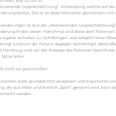
chreibt, was zu tun ist.
otivierende Gesprächsführung“ Anwendung, welche auf der 
derung besitzt. Ziel ist es diese Motivation gemeinsam mit
eränderungen ist laut der „Motivierenden Gesprächsführung“
derung finden lassen. Manchmal sind diese dem Patienten b
s eigene Verhalten zu rechtfertigen, was lediglich einer A
ngt (und sich der Patient dagegen rechtfertigt), desto öfter
ie Handlung wird von der Aussage des Patienten beeinflusst
 Sätze fallen.
t nicht, sie gutzuheißen:
atienten sollte grundsätzlich akzeptiert und Argumente vo
, die laut Miller und Rollnick „Spirit“ genannt wird, kann di
 gemacht werden.