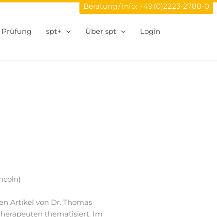
Beratung / Info:
+49 (0)2223-2788-0
Prüfung
spt+
Über spt
Login
ncoln)
nen Artikel von Dr. Thomas
herapeuten thematisiert. Im