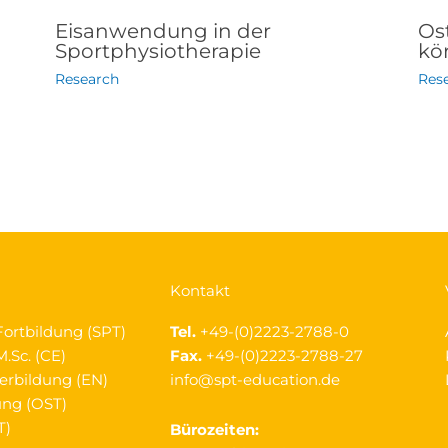
Eisanwendung in der
Os
Sportphysiotherapie
kör
Research
Res
Kontakt
Fortbildung (SPT)
Tel.
+49-(0)2223-2788-0
.Sc. (CE)
Fax.
+49-(0)2223-2788-27
erbildung (EN)
info@spt-education.de
ung (OST)
T)
Bürozeiten: