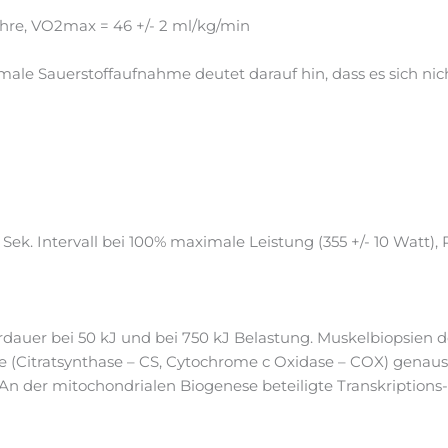
Jahre, VO2max = 46 +/- 2 ml/kg/min
le Sauerstoffaufnahme deutet darauf hin, dass es sich nic
ek. Intervall bei 100% maximale Leistung (355 +/- 10 Watt), 
dauer bei 50 kJ und bei 750 kJ Belastung. Muskelbiopsien des
e (Citratsynthase – CS, Cytochrome c Oxidase – COX) genau
 An der mitochondrialen Biogenese beteiligte Transkriptions-