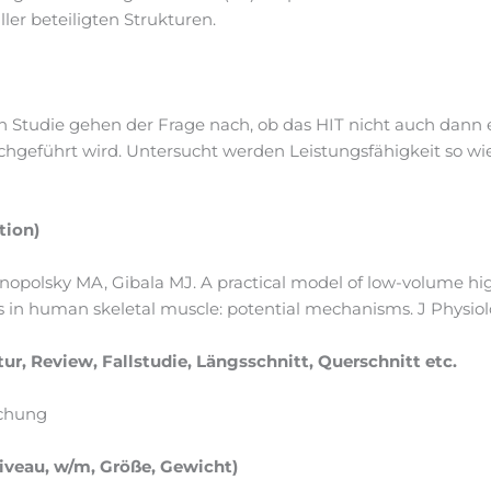
ler beteiligten Strukturen.
n Studie gehen der Frage nach, ob das HIT nicht auch dann eff
chgeführt wird. Untersucht werden Leistungsfähigkeit so w
tion)
arnopolsky MA, Gibala MJ. A practical model of low-volume hig
 in human skeletal muscle: potential mechanisms. J Physiolo 
tur, Review, Fallstudie, Längsschnitt, Querschnitt etc.
uchung
Niveau, w/m, Größe, Gewicht)