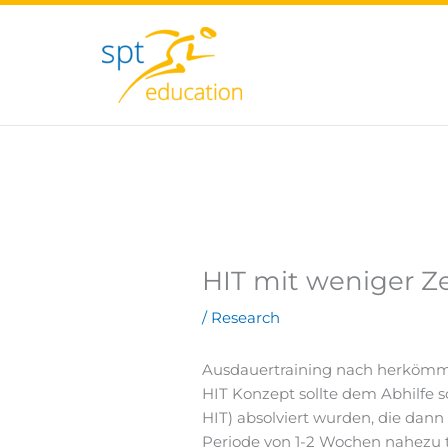
Zum
Inhalt
springen
HIT mit weniger Z
/
Research
Ausdauertraining nach herkömml
HIT Konzept sollte dem Abhilfe s
HIT) absolviert wurden, die dan
Periode von 1-2 Wochen nahezu tä