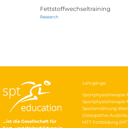
Fettstoffwechseltraining
Research
Lehrgänge
Sportphysiotherapie 
Sportphysiotherapie M
Sporternährung Weit
Osteopathie Ausbild
…ist die Gesellschaft
für
MTT Fortbildung (MT