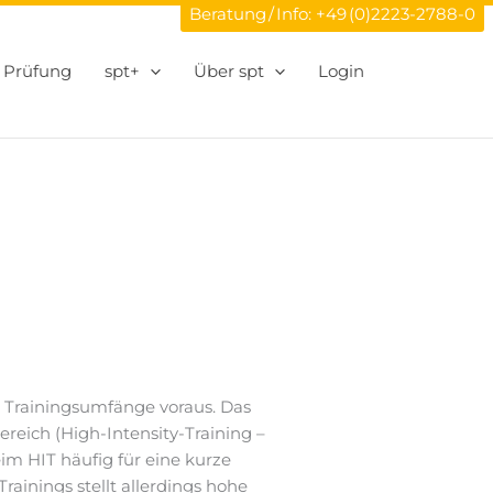
Beratung / Info:
+49 (0)2223-2788-0
Prüfung
spt+
Über spt
Login
 Trainingsumfänge voraus. Das
reich (High-Intensity-Training –
im HIT häufig für eine kurze
ainings stellt allerdings hohe