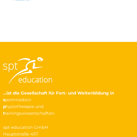
…ist die Gesellschaft
für Fort- und Weiterbildung in
s
portmedizin
p
hysiotherapie und
t
rainingswissenschaften.
spt-education GmbH
Hauptstraße 457