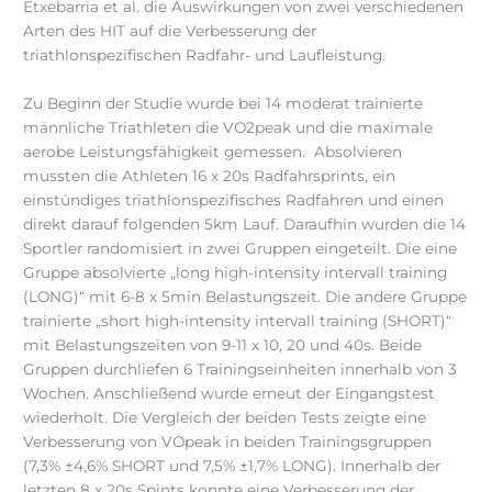
Etxebarria et al. die Auswirkungen von zwei verschiedenen
Arten des HIT auf die Verbesserung der
triathlonspezifischen Radfahr- und Laufleistung.
Zu Beginn der Studie wurde bei 14 moderat trainierte
männliche Triathleten die VO2peak und die maximale
aerobe Leistungsfähigkeit gemessen. Absolvieren
mussten die Athleten 16 x 20s Radfahrsprints, ein
einstündiges triathlonspezifisches Radfahren und einen
direkt darauf folgenden 5km Lauf. Daraufhin wurden die 14
Sportler randomisiert in zwei Gruppen eingeteilt. Die eine
Gruppe absolvierte „long high-intensity intervall training
(LONG)“ mit 6-8 x 5min Belastungszeit. Die andere Gruppe
trainierte „short high-intensity intervall training (SHORT)“
mit Belastungszeiten von 9-11 x 10, 20 und 40s. Beide
Gruppen durchliefen 6 Trainingseinheiten innerhalb von 3
Wochen. Anschließend wurde erneut der Eingangstest
wiederholt. Die Vergleich der beiden Tests zeigte eine
Verbesserung von VOpeak in beiden Trainingsgruppen
(7,3% ±4,6% SHORT und 7,5% ±1,7% LONG). Innerhalb der
letzten 8 x 20s Spints konnte eine Verbesserung der