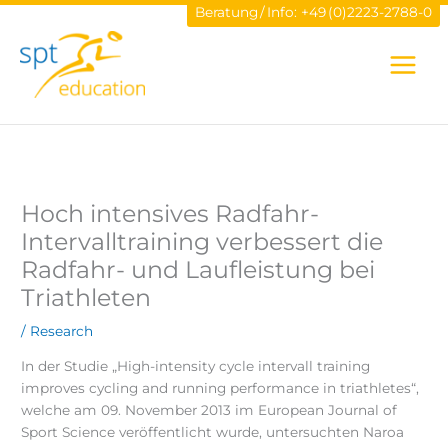
Zum
Beratung / Info:
+49 (0)2223-2788-0
Inhalt
springen
Hoch intensives Radfahr-
Intervalltraining verbessert die
Radfahr- und Laufleistung bei
Triathleten
/
Research
In der Studie „High-intensity cycle intervall training
improves cycling and running performance in triathletes“,
welche am 09. November 2013 im European Journal of
Sport Science veröffentlicht wurde, untersuchten Naroa