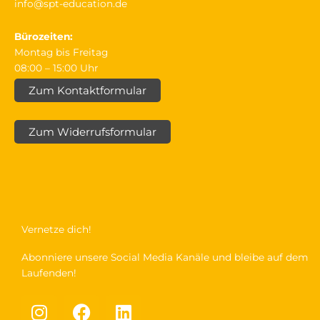
info@spt-education.de
Bürozeiten:
Montag bis Freitag
08:00 – 15:00 Uhr
Zum Kontaktformular
Zum Widerrufsformular
Vernetze dich!
Abonniere unsere Social Media Kanäle und bleibe auf dem
Laufenden!
I
F
L