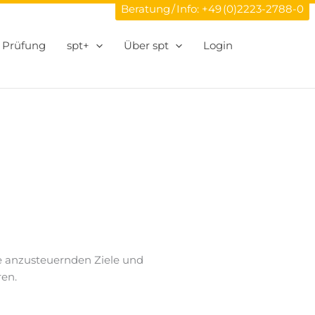
Beratung / Info:
+49 (0)2223-2788-0
Prüfung
spt+
Über spt
Login
e anzusteuernden Ziele und
ren.