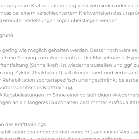
nderungen im Kraftverhalten möglichst vermieden oder zumi
ss bei einem verschlechtertem Kraftverhalten das ursprün
g erneuter Verletzungen sogar überstiegen werden.
grund:
o gering wie möglich gehalten werden. Besser noch wäre es,
 durch ein Training zum Wiederaufbau der Muskelmasse (Hyp
ftentfaltung (Schnellkraft) ist wiederherzustellen und ggf. zu
zung-Zyklus (Reaktivkraft) soll ökonomisiert und verbesser
Rehabilitation sportartspezifisch uneingeschränkt belastbar
rtartspezifisches Krafttraining.
Alltagsbelastungen im Sinne einer vollständigen Wiederhers
ungen an ein längeres Durchhalten bestimmter Kraftqualitäte
n des Krafttrainings
ehabilitation begonnen werden kann, müssen einige Vorausset