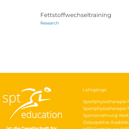
Fettstoffwechseltraining
Research
Lehrgänge
Sportphysiotherapie 
Sportphysiotherapie M
Sporternährung Weit
Osteopathie Ausbild
…ist die Gesellschaft
für