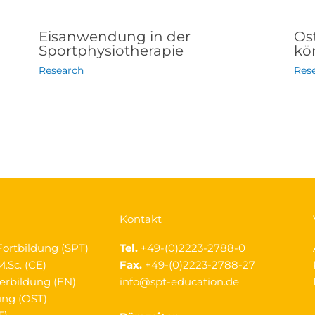
Eisanwendung in der
Os
Sportphysiotherapie
kör
Research
Res
Kontakt
Fortbildung (SPT)
Tel.
+49-(0)2223-2788-0
.Sc. (CE)
Fax.
+49-(0)2223-2788-27
erbildung (EN)
info@spt-education.de
ung (OST)