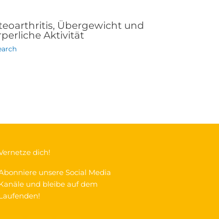
teoarthritis, Übergewicht und
perliche Aktivität
earch
Vernetze dich!
Abonniere unsere Social Media
Kanäle und bleibe auf dem
Laufenden!