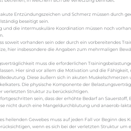
 betreffen, in welchem sich die Verletzung befindet.
 akute Entzündungszeichen und Schmerz müssen durch gee
tändig beseitigt sein.
g und die intermuskuläre Koordination müssen noch vorhan
n.
s soweit vorhanden sein oder durch ein vorbereitendes Tra
ize, hier insbesondere die Angaben zum mehrmaligen Bewäl
sverträglichkeit muss die erforderlichen Trainingsbelastung
sen. Hier sind vor allem die Motivation und die Fähigkei
n Bedeutung. Diese äußern sich in akuten Muskelschmerzen 
lkaters. Die physische Komponente der Belastungsverträgli
verletzten Struktur zu berücksichtigen.
fortgeschritten sein, dass der erhöhte Bedarf an Sauerstoff,
ese nicht durch eine Mangeldurchblutung und anaerob-lakt
es heilenden Gewebes muss auf jeden Fall vor Beginn des Kra
berücksichtigen, wenn es sich bei der verletzten Struktur um 