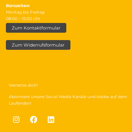
Bürozeiten:
Montag bis Freitag
08:00 – 15:00 Uhr
Zum Kontaktformular
Zum Widerrufsformular
Vernetze dich!
Abonniere unsere Social Media Kanäle und bleibe auf dem
Laufenden!
I
F
L
n
a
i
s
c
n