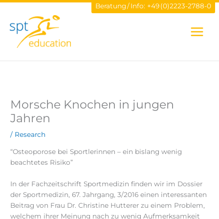
Zum
Beratung / Info:
+49 (0)2223-2788-0
Inhalt
springen
Morsche Knochen in jungen
Jahren
/
Research
“Osteoporose bei Sportlerinnen – ein bislang wenig
beachtetes Risiko”
In der Fachzeitschrift Sportmedizin finden wir im Dossier
der Sportmedizin, 67. Jahrgang, 3/2016 einen interessanten
Beitrag von Frau Dr. Christine Hutterer zu einem Problem,
welchem ihrer Meinung nach zu wenig Aufmerksamkeit