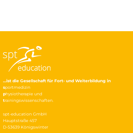
…ist die Gesellschaft
für Fort- und Weiterbildung in
s
portmedizin
p
hysiotherapie und
t
rainingswissenschaften.
spt-education GmbH
Hauptstraße 457
D-53639 Königswinter