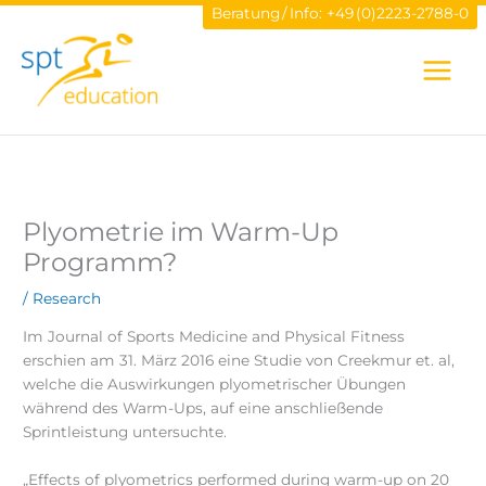
Zum
Beratung / Info:
+49 (0)2223-2788-0
Inhalt
springen
Plyometrie im Warm-Up
Programm?
/
Research
Im Journal of Sports Medicine and Physical Fitness
erschien am 31. März 2016 eine Studie von Creekmur et. al,
welche die Auswirkungen plyometrischer Übungen
während des Warm-Ups, auf eine anschließende
Sprintleistung untersuchte.
„Effects of plyometrics performed during warm-up on 20