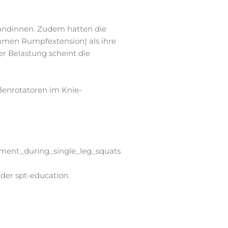
bandinnen. Zudem hatten die
mmen Rumpfextension) als ihre
r Belastung scheint die
ßenrotatoren im Knie-
nment_during_single_leg_squats
er spt-education.