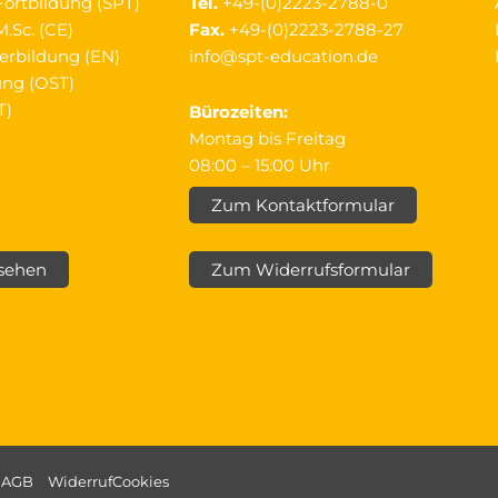
Fortbildung (SPT)
Tel.
+49-(0)2223-2788-0
.Sc. (CE)
Fax.
+49-(0)2223-2788-27
erbildung (EN)
info@spt-education.de
ung (OST)
T)
Bürozeiten:
Montag bis Freitag
08:00 – 15:00 Uhr
Zum Kontaktformular
nsehen
Zum Widerrufsformular
AGB
Widerruf
Cookies