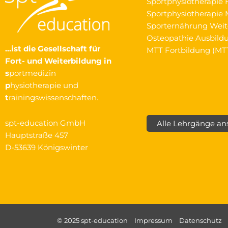
Sportphysiotherapie 
Sportphysiotherapie M
Sporternährung Weit
Osteopathie Ausbild
…ist die Gesellschaft
für
MTT Fortbildung (MT
Fort- und Weiterbildung in
s
portmedizin
p
hysiotherapie und
t
rainingswissenschaften.
spt-education GmbH
Alle Lehrgänge a
Hauptstraße 457
D-53639 Königswinter
© 2025 spt-education
Impressum
Datenschutz