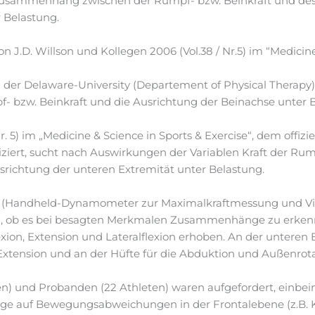
n Zusammenhang zwischen der Rumpf- bzw. Beinkraft und de
 Belastung.
on J.D. Willson und Kollegen 2006 (Vol.38 / Nr.5) im “Medicine
 an der Delaware-University (Departement of Physical Therap
zw. Beinkraft und die Ausrichtung der Beinachse unter B
Nr. 5) im „Medicine & Science in Sports & Exercise“, dem offi
bliziert, sucht nach Auswirkungen der Variablen Kraft der R
Ausrichtung der unteren Extremität unter Belastung.
teln (Handheld-Dynamometer zur Maximalkraftmessung und 
n, ob es bei besagten Merkmalen Zusammenhänge zu erkenn
xion, Extension und Lateralflexion erhoben. An der unteren
d Extension und an der Hüfte für die Abduktion und Außenro
n) und Probanden (22 Athleten) waren aufgefordert, einbei
olge auf Bewegungsabweichungen in der Frontalebene (z.B. 