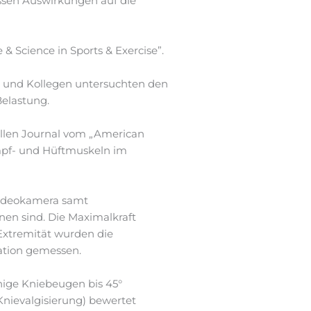
ssen Auswirkungen auf die
 & Science in Sports & Exercise”.
y) und Kollegen untersuchten den
elastung.
ziellen Journal vom „American
umpf- und Hüftmuskeln im
Videokamera samt
en sind. Die Maximalkraft
 Extremität wurden die
tation gemessen.
nige Kniebeugen bis 45°
Knievalgisierung) bewertet