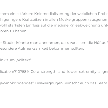
erem eine stärkere Kniemedialisierung der weiblichen Pro
ch geringere Kraftspitzen in allen Muskelgruppen (ausgeno
ohl stärksten Einfluss auf die mediale Knieabweichung unte
toren zu haben.
r Studie, könnte man annehmen, dass vor allem die Hüftau
 besondere Aufmerksamkeit bekommen sollten.
ink zum „Volltext“:
blication/7107589_Core_strength_and_lower_extremity_alig
„gewinnbringendes“ Lesevergnügen wünscht euch das Team d