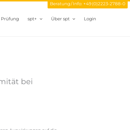
Beratung / Info:
+49 (0)2223-2788-0
Prüfung
spt+
Über spt
Login
ität bei