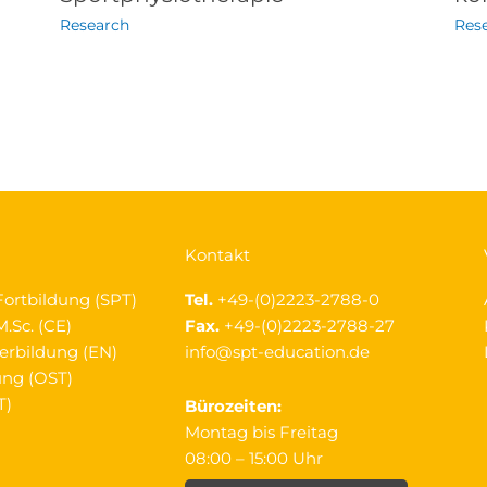
Research
Res
Kontakt
Fortbildung (SPT)
Tel.
+49-(0)2223-2788-0
.Sc. (CE)
Fax.
+49-(0)2223-2788-27
erbildung (EN)
info@spt-education.de
ung (OST)
T)
Bürozeiten:
Montag bis Freitag
08:00 – 15:00 Uhr