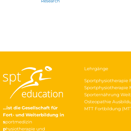
Research
Lehrgänge
Sportphysiotherapie 
Sportphysiotherapie M
Sporternährung Weit
Osteopathie Ausbild
…ist die Gesellschaft
für
MTT Fortbildung (MT
Fort- und Weiterbildung in
s
portmedizin
p
hysiotherapie und