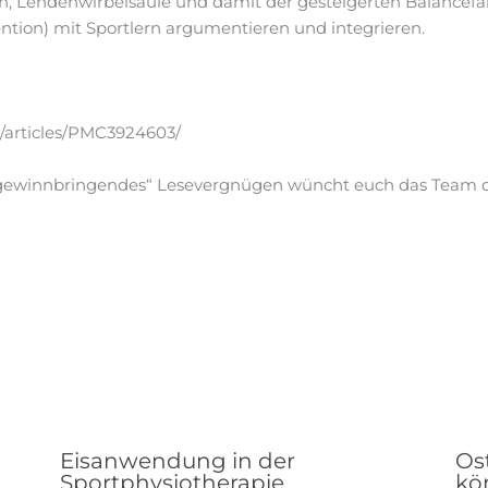
, Lendenwirbelsäule und damit der gesteigerten Balancefähi
ention) mit Sportlern argumentieren und integrieren.
/articles/PMC3924603/
„gewinnbringendes“ Lesevergnügen wüncht euch das Team d
Eisanwendung in der
Os
Sportphysiotherapie
kör