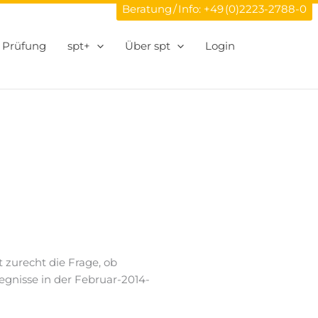
Beratung / Info:
+49 (0)2223-2788-0
Prüfung
spt+
Über spt
Login
zurecht die Frage, ob
gegnisse in der Februar-2014-