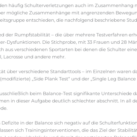
iden häufig Schulterverletzungen auch im Zusammenhang mi
s über mögliche Zusammenhänge mit angrenzenden Bewegu
beitsgruppe entschieden, die nachfolgend beschriebene Stu
d der Rumpfstabilität – die über mehrere Testverfahren er
er-Dysfunktionen. Die Stichprobe, mit 33 Frauen und 28 Mä
ich aus verschiedenen Sportarten bei denen die Schulter eine 
l, Lacrosse und andere mehr.
ät über verschiedene Standarttools – im Einzelnen waren das
modifizierte) „Side Plank Test“ und der „Single Leg Balance 
ausschließlich beim Balance-Test signifikante Unterschiede
en in dieser Aufgabe deutlich schlechter abschnitt. In all
de.
Defizite in der Balance sich negativ auf die Schulterfunktio
assen sich Trainingsinterventionen, die das Ziel der Stabili