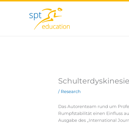
Zum
Inhalt
springen
Schulterdyskinesi
/
Research
Das Autorenteam rund um Profess
Rumpfstabilität einen Einfluss a
Ausgabe des „International Journ