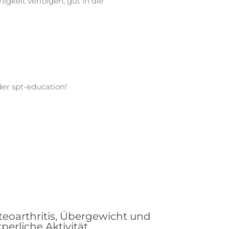
gkeit verfolgen, gut in die
er spt-education!
teoarthritis, Übergewicht und
perliche Aktivität