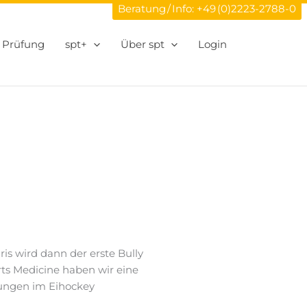
Beratung / Info:
+49 (0)2223-2788-0
Prüfung
spt+
Über spt
Login
ris wird dann der erste Bully
orts Medicine haben wir eine
tzungen im Eihockey