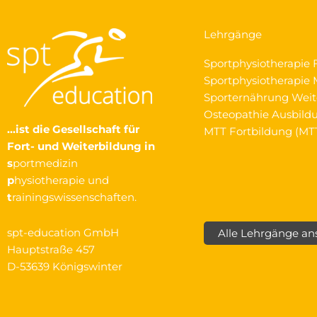
Lehrgänge
Sportphysiotherapie 
Sportphysiotherapie M
Sporternährung Weit
Osteopathie Ausbild
…ist die Gesellschaft
für
MTT Fortbildung (MT
Fort- und Weiterbildung in
s
portmedizin
p
hysiotherapie und
t
rainingswissenschaften.
spt-education GmbH
Alle Lehrgänge a
Hauptstraße 457
D-53639 Königswinter