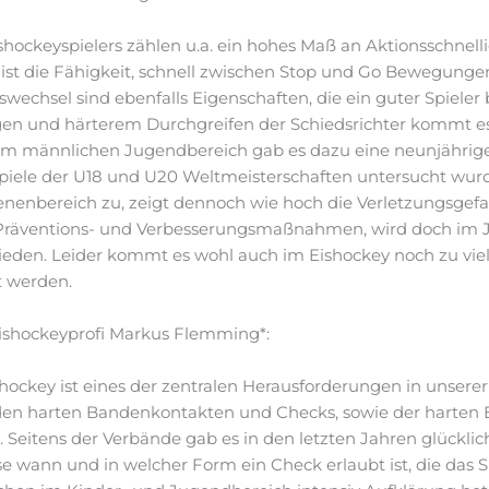
hockeyspielers zählen u.a. ein hohes Maß an Aktionsschnelli
g ist die Fähigkeit, schnell zwischen Stop und Go Bewegung
echsel sind ebenfalls Eigenschaften, die ein guter Spieler b
ngen und härterem Durchgreifen der Schiedsrichter kommt e
n. Im männlichen Jugendbereich gab es dazu eine neunjähri
piele der U18 und U20 Weltmeisterschaften untersucht wurde
nenbereich zu, zeigt dennoch wie hoch die Verletzungsgefah
 Präventions- und Verbesserungsmaßnahmen, wird doch im J
ieden. Leider kommt es wohl auch im Eishockey noch zu viel
t werden.
ishockeyprofi Markus Flemming*:
ockey ist eines der zentralen Herausforderungen in unserer
 den harten Bandenkontakten und Checks, sowie der harten E
 Seitens der Verbände gab es in den letzten Jahren glücklic
 wann und in welcher Form ein Check erlaubt ist, die das S