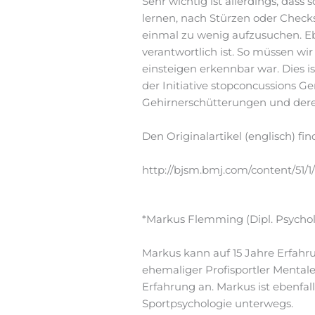
Sehr wichtig ist allerdings, dass
lernen, nach Stürzen oder Checks
einmal zu wenig aufzusuchen. Ebe
verantwortlich ist. So müssen wi
einsteigen erkennbar war. Dies is
der Initiative stopconcussions Ge
Gehirnerschütterungen und deren
Den Originalartikel (englisch) find
http://bjsm.bmj.com/content/51/1/3
*Markus Flemming (Dipl. Psycho
Markus kann auf 15 Jahre Erfahru
ehemaliger Profisportler Mental
Erfahrung an. Markus ist ebenfa
Sportpsychologie unterwegs.