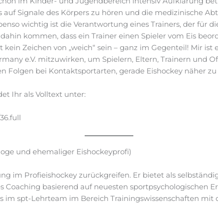
 schon im Kinder- und Jugendbereich intensiv Aufklärung betr
 auf Signale des Körpers zu hören und die medizinische Abtei
nso wichtig ist die Verantwortung eines Trainers, der für di
r dahin kommen, dass ein Trainer einen Spieler vom Eis beord
t kein Zeichen von „weich“ sein – ganz im Gegenteil! Mir ist 
rmany e.V. mitzuwirken, um Spielern, Eltern, Trainern und Of
 Folgen bei Kontaktsportarten, gerade Eishockey näher zu 
et Ihr als Volltext unter:
6.full
loge und ehemaliger Eishockeyprofi)
ng im Profieishockey zurückgreifen. Er bietet als selbstän
es Coaching basierend auf neuesten sportpsychologischen E
lls im spt-Lehrteam im Bereich Trainingswissenschaften mi