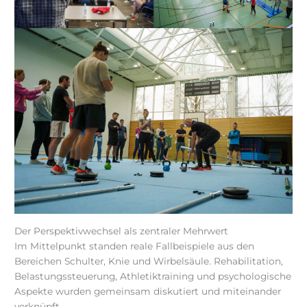
Der Perspektivwechsel als zentraler Mehrwert
Im Mittelpunkt standen reale Fallbeispiele aus den
Bereichen Schulter, Knie und Wirbelsäule. Rehabilitation,
Belastungssteuerung, Athletiktraining und psychologische
Aspekte wurden gemeinsam diskutiert und miteinander
verknüpft.