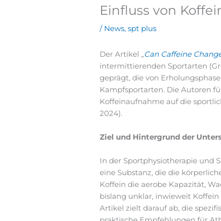
Einfluss von Koffei
/
News
,
spt plus
Der Artikel
„
Can Caffeine Chang
intermittierenden Sportarten (Grg
geprägt, die von Erholungsphasen
Kampfsportarten. Die Autoren fü
Koffeinaufnahme auf die sportlic
2024).
Ziel und Hintergrund der Unte
In der Sportphysiotherapie und Sp
eine Substanz, die die körperlich
Koffein die aerobe Kapazität, Wa
bislang unklar, inwieweit Koffei
Artikel zielt darauf ab, die spe
praktische Empfehlungen für Athle