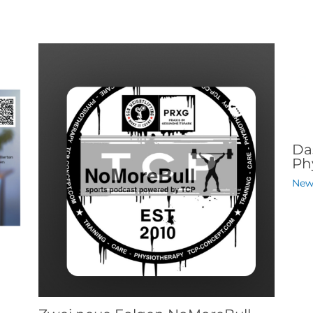
Das
Ph
New