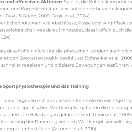
n und offensiven Aktionen
: Spieler, die Koffein konsumier
ionen und Körperkontakten, was auf eine verbesserte kognit
 (Davis & Green, 2009; Grgic et al., 2024).
sportlichen Aktionen wie Abschlüsse, Pässe oder Angriffsakti
n erfolgreicher, was darauf hindeutet, dass Koffein auch di
2024).
in, dass Koffein nicht nur die physischen, sondern auch die
erenden Sportarten positiv beeinflusst (Schneiker et al., 2006; 
n schneller reagieren und präzisere Bewegungen ausführen
ie Sportphysiotherapie und das Training
rainer ergeben sich aus diesen Erkenntnissen wichtige Impl
en, um in spezifischen Wettkampfsituationen die Leistung 
wiederholte Belastungen gefordert sind (Ganio et al., 2009).
le Anpassung der Dosierung vor dem Wettkampf sinnvoll sein,
rung zu unterstützen (Astorino et al., 2010).