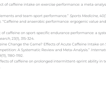
Effect of caffeine intake on exercise performance: a meta-analys
upplements and team-sport performance.”
Sports Medicine
, 40(
009). “Caffeine and anaerobic performance: ergogenic value a
fect of caffeine on sport-specific endurance performance: a sys
search
, 23(1), 315-324.
Caffeine Change the Game? Effects of Acute Caffeine Intake on
mpetition: A Systematic Review and Meta-Analysis.”
Internat
19(11), 1180-1192.
“Effects of caffeine on prolonged intermittent-sprint ability in
.