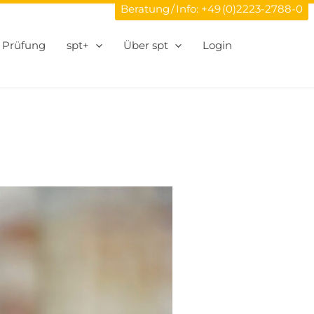
Beratung / Info:
+49 (0)2223-2788-0
Prüfung
spt+
Über spt
Login