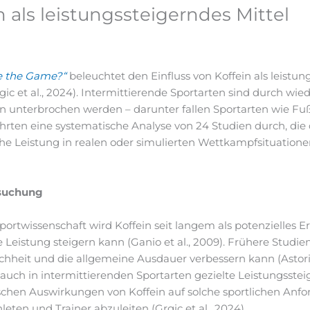
n als leistungssteigerndes Mittel
e the Game?“
beleuchtet den Einfluss von Koffein als leistun
ic et al., 2024). Intermittierende Sportarten sind durch wie
 unterbrochen werden – darunter fallen Sportarten wie Fußb
hrten eine systematische Analyse von 24 Studien durch, die
he Leistung in realen oder simulierten Wettkampfsituationen
rsuchung
ortwissenschaft wird Koffein seit langem als potenzielles Er
e Leistung steigern kann (Ganio et al., 2009). Frühere Studie
chheit und die allgemeine Ausdauer verbessern kann (Astorino
n auch in intermittierenden Sportarten gezielte Leistungsst
zifischen Auswirkungen von Koffein auf solche sportlichen An
ten und Trainer abzuleiten (Grgic et al., 2024).