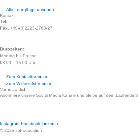
Alle Lehrgänge ansehen
Kontakt
Tel.
+49-(0)2223-2788-0
Fax.
+49-(0)2223-2788-27
info@spt-education.de
Bürozeiten:
Montag bis Freitag
08:00 – 15:00 Uhr
Zum Kontaktformular
Zum Widerrufsformular
Vernetze dich!
Abonniere unsere Social Media Kanäle und bleibe auf dem Laufenden!
Instagram
Facebook
Linkedin
© 2025 spt-education
Impressum
Datenschutz
AGB
Widerruf