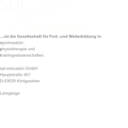
…ist die Gesellschaft
für Fort- und Weiterbildung in
s
portmedizin
p
hysiotherapie und
t
rainingswissenschaften.
spt-education GmbH
Hauptstraße 457
D-53639 Königswinter
Lehrgänge
Sportphysiotherapie Fortbildung (SPT)
Sportphysiotherapie M.Sc. (CE)
Sporternährung Weiterbildung (EN)
Osteopathie Ausbildung (OST)
MTT Fortbildung (MTT)