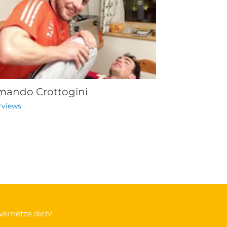
mando Crottogini
rviews
Vernetze dich!