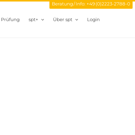
Beratung / Info:
+49 (0)2223-2788-0
Prüfung
spt+
Über spt
Login