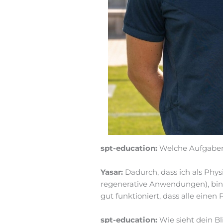
spt-education:
Welche Aufgaben
Yasar:
Dadurch, dass ich als Phy
regenerative Anwendungen), bin 
gut funktioniert, dass alle einen
spt-education:
Wie sieht dein B