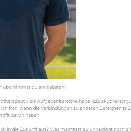
 übernimmst du am liebsten?
siotherapeut viele Aufgabenbereiche habe (z.B. akut Versor
ich froh, wenn die Verbindungen zu anderen Bereichen (z.B 
 Profit davon haben.
lick in die Zukunft aus? Was möchtest du unbedingt noch e