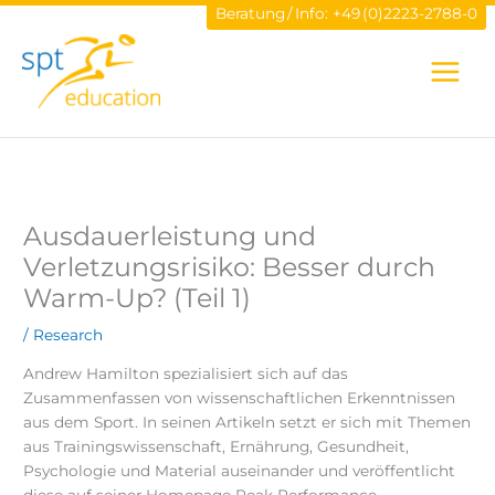
Zum
Beratung / Info:
+49 (0)2223-2788-0
Inhalt
springen
Ausdauerleistung und
Verletzungsrisiko: Besser durch
Warm-Up? (Teil 1)
/
Research
Andrew Hamilton spezialisiert sich auf das
Zusammenfassen von wissenschaftlichen Erkenntnissen
aus dem Sport. In seinen Artikeln setzt er sich mit Themen
aus Trainingswissenschaft, Ernährung, Gesundheit,
Psychologie und Material auseinander und veröffentlicht
diese auf seiner Homepage Peak Performance.