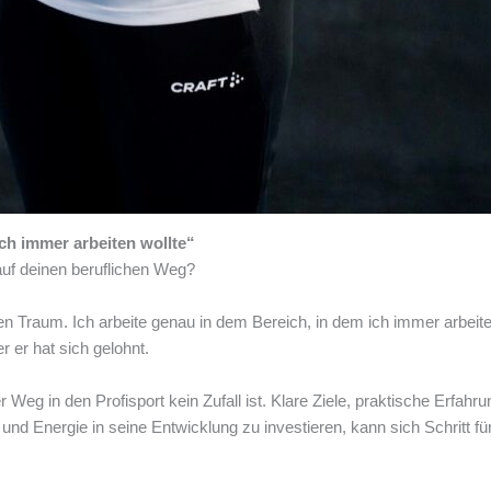
ich immer arbeiten wollte“
auf deinen beruflichen Weg?
Traum. Ich arbeite genau in dem Bereich, in dem ich immer arbeiten 
 er hat sich gelohnt.
Weg in den Profisport kein Zufall ist. Klare Ziele, praktische Erfahru
 und Energie in seine Entwicklung zu investieren, kann sich Schritt für