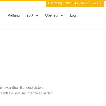
Beratung / Info:
+49 (0)2223-2788-0
Prüfung
spt+
Über spt
Login
beim Handball Bundesligisten
zählt sie, wie sie ihren Weg in den