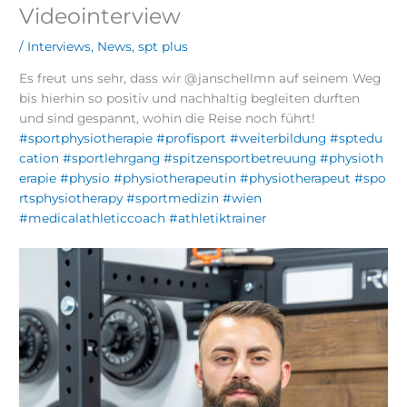
Videointerview
/
Interviews
,
News
,
spt plus
Es freut uns sehr, dass wir @janschellmn auf seinem Weg
bis hierhin so positiv und nachhaltig begleiten durften
und sind gespannt, wohin die Reise noch führt!
#sportphysiotherapie
#profisport
#weiterbildung
#sptedu
cation
#sportlehrgang
#spitzensportbetreuung
#physioth
erapie
#physio
#physiotherapeutin
#physiotherapeut
#spo
rtsphysiotherapy
#sportmedizin
#wien
#medicalathleticcoach
#athletiktrainer