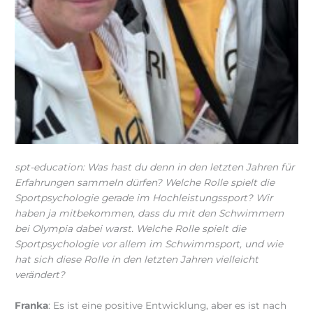
spt-education: Was hast du denn in den letzten Jahren für
Erfahrungen sammeln dürfen? Welche Rolle spielt die
Sportpsychologie gerade im Hochleistungssport? Wir
haben ja mitbekommen, dass du mit den Schwimmern
bei Olympia dabei warst. Welche Rolle spielt die
Sportpsychologie vor allem im Schwimmsport, und wie
hat sich diese Rolle in den letzten Jahren vielleicht
verändert?
Franka
: Es ist eine positive Entwicklung, aber es ist nach